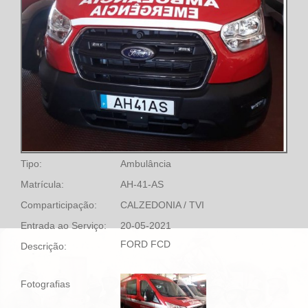
Tipo:
Ambulância
Matrícula:
AH-41-AS
Comparticipação:
CALZEDONIA / TVI
Entrada ao Serviço:
20-05-2021
FORD FCD
Descrição:
Fotografias