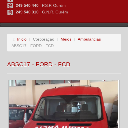
249 540 440
P.S.P. Ourém
249 540 310
G.N.R. Ourém
Inicio
|
Corporação
|
Meios
|
Ambulâncias
|
ABSC17 - FORD - FCD
ABSC17 - FORD - FCD