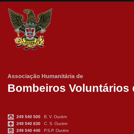
Associação Humanitária de
Bombeiros Voluntários
249 540 500
B. V. Ourém
249 540 630
C. S. Ourém
249 540 440
P.S.P. Ourém