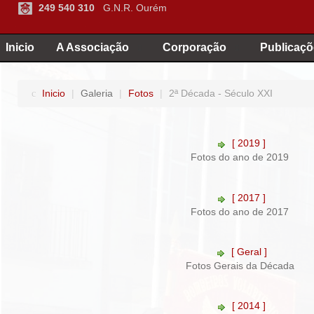
249 540 310
G.N.R. Ourém
Inicio
A Associação
Corporação
Publicaçõ
Inicio
|
Galeria
|
Fotos
|
2ª Década - Século XXI
[ 2019 ]
Fotos do ano de 2019
[ 2017 ]
Fotos do ano de 2017
[ Geral ]
Fotos Gerais da Década
[ 2014 ]