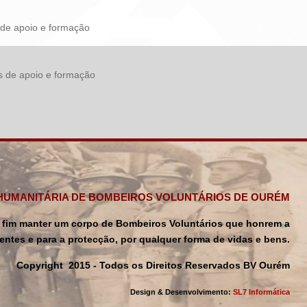
ços de apoio e formação
iços de apoio e formação
HUMANITÁRIA DE BOMBEIROS VOLUNTÁRIOS DE OURÉM
por fim manter um corpo de Bombeiros Voluntários que honrem a
entes e para a protecção, por qualquer forma de vidas e bens.
Copyright 2015 - Todos os Direitos Reservados BV Ourém
Design & Desenvolvimento:
SL7 Informática