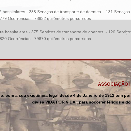
 hospitalares - 288 Serviços de transporte de doentes - 131 Servi
 Ocorrências - 78832 quilómetros percorridos
é hospitalares - 375 Serviços de transporte de doentes - 126 Serv
 Ocorrências - 79670 quilómetros percorridos
ASSOCIAÇÃO 
rio, com a sua existência legal desde 4 de Janeiro de 1912 tem 
divisa VIDA POR VIDA, para socorrer feridos e do