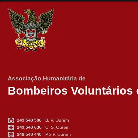
Associação Humanitária de
Bombeiros Voluntários
249 540 500
B. V. Ourém
249 540 630
C. S. Ourém
249 540 440
P.S.P. Ourém