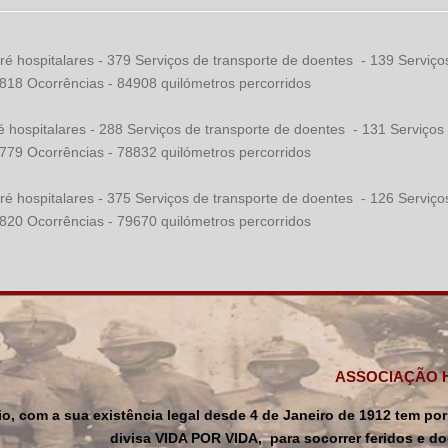
é hospitalares - 379 Serviços de transporte de doentes - 139 Serv
 Ocorrências - 84908 quilómetros percorridos
 hospitalares - 288 Serviços de transporte de doentes - 131 Servi
 Ocorrências - 78832 quilómetros percorridos
é hospitalares - 375 Serviços de transporte de doentes - 126 Serv
 Ocorrências - 79670 quilómetros percorridos
ASSOCIAÇÃO 
rio, com a sua existência legal desde 4 de Janeiro de 1912 tem 
divisa VIDA POR VIDA, para socorrer feridos e do