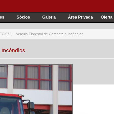
es
Sócios
Galeria
Área Privada
Oferta
VFCI07 ] - -Veículo Florestal de Combate a Incêndios
a Incêndios