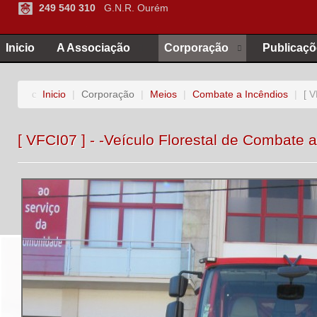
249 540 310
G.N.R. Ourém
Inicio
A Associação
Corporação
Publicaçõ
Inicio
|
Corporação
|
Meios
|
Combate a Incêndios
|
[ 
[ VFCI07 ] - -Veículo Florestal de Combate 