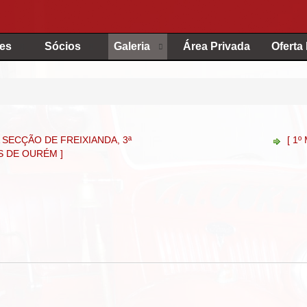
es
Sócios
Galeria
Área Privada
Oferta
SECÇÃO DE FREIXIANDA, 3ª
[ 1º
 DE OURÉM ]