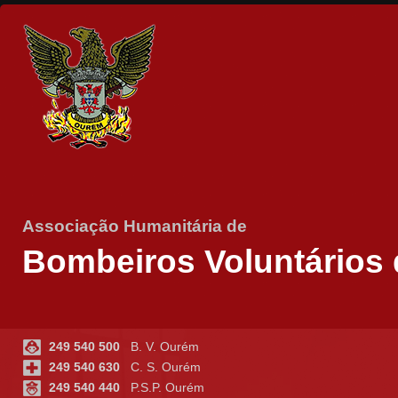
Associação Humanitária de
Bombeiros Voluntários
249 540 500
B. V. Ourém
249 540 630
C. S. Ourém
249 540 440
P.S.P. Ourém